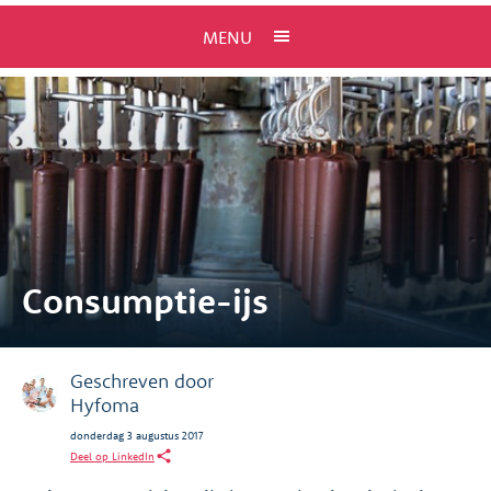
MENU
Consumptie-ijs
Geschreven door
Hyfoma
donderdag 3 augustus 2017
Deel op LinkedIn