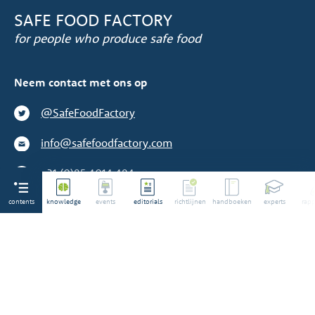
SAFE FOOD FACTORY
for people who produce safe food
Neem contact met ons op
@SafeFoodFactory
info@safefoodfactory.com
+31 (0)85 4014 484
contents
We zijn geen toeleverancier
knowledge
events
editorials
richtlijnen
handboeken
experts
rapp
©2014-2026 Alle rechten voorbehouden. Safe Food
Factory® is een geregistreerd merk.
Lees ons
Privacybeleid
en de
Gebruiksvoorwaarden