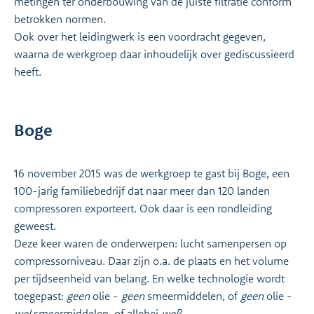
metingen ter onderbouwing van de juiste filtratie conform
betrokken normen.
Ook over het leidingwerk is een voordracht gegeven,
waarna de werkgroep daar inhoudelijk over gediscussieerd
heeft.
Boge
16 november 2015 was de werkgroep te gast bij Boge, een
100-jarig familiebedrijf dat naar meer dan 120 landen
compressoren exporteert. Ook daar is een rondleiding
geweest.
Deze keer waren de onderwerpen: lucht samenpersen op
compressorniveau. Daar zijn o.a. de plaats en het volume
per tijdseenheid van belang. En welke technologie wordt
toegepast:
geen
olie -
geen
smeermiddelen, of
geen
olie -
wel
smeermiddelen, of allebei
wel
?