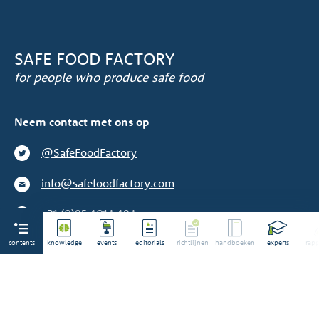
SAFE FOOD FACTORY
for people who produce safe food
Neem contact met ons op
@SafeFoodFactory
info@safefoodfactory.com
+31 (0)85 4014 484
contents
We zijn geen toeleverancier
knowledge
events
editorials
richtlijnen
handboeken
experts
rapp
©2014-2026 Alle rechten voorbehouden. Safe Food
Factory® is een geregistreerd merk.