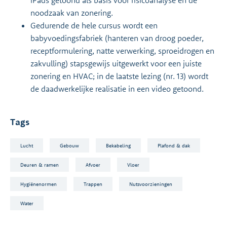
iPads getoond als basis voor risicoanalyse en de
noodzaak van zonering.
Gedurende de hele cursus wordt een
babyvoedingsfabriek (hanteren van droog poeder,
receptformulering, natte verwerking, sproeidrogen en
zakvulling) stapsgewijs uitgewerkt voor een juiste
zonering en HVAC; in de laatste lezing (nr. 13) wordt
de daadwerkelijke realisatie in een video getoond.
Tags
Lucht
Gebouw
Bekabeling
Plafond & dak
Deuren & ramen
Afvoer
Vloer
Hygiënenormen
Trappen
Nutsvoorzieningen
Water