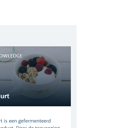
OWLEDGE
urt
t is een gefermenteerd
oduct. Door de toevoeging