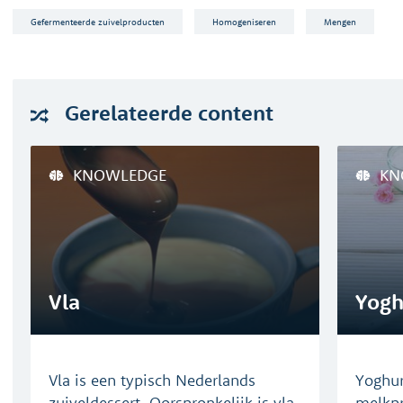
Gefermenteerde zuivelproducten
Homogeniseren
Mengen
Gerelateerde
content
KNOWLEDGE
KN
Vla
Yogh
Vla is een typisch Nederlands
Yoghur
zuiveldessert. Oorspronkelijk is vla
melkpr