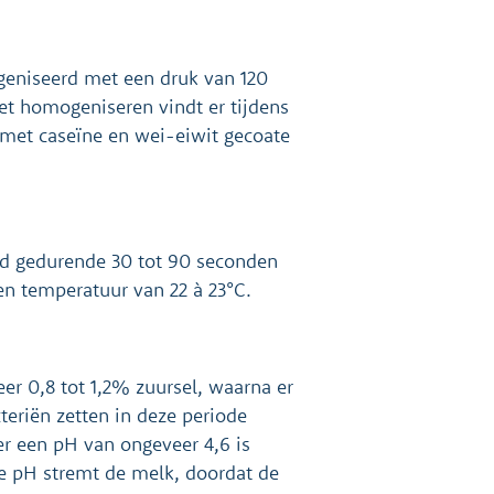
eniseerd met een druk van 120
het homogeniseren vindt er tijdens
e met caseïne en wei-eiwit gecoate
rd gedurende 30 tot 90 seconden
en temperatuur van 22 à 23°C.
r 0,8 tot 1,2% zuursel, waarna er
eriën zetten in deze periode
r een pH van ongeveer 4,6 is
ze pH stremt de melk, doordat de