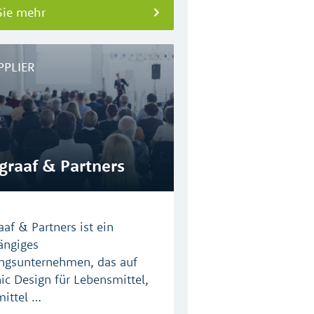
Sie mehr
PPLIER
graaf & Partners
aaf & Partners ist ein
ängiges
ngsunternehmen, das auf
ic Design für Lebensmittel,
mittel …