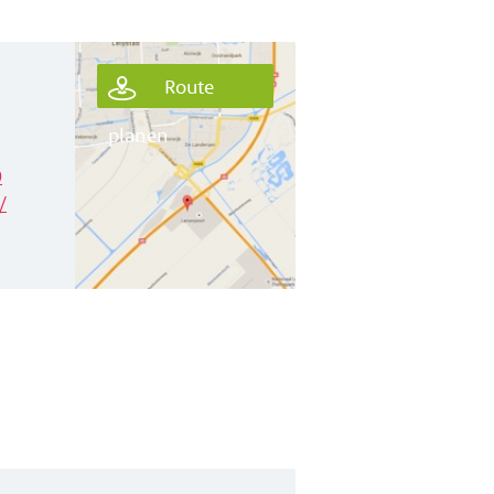
Route
planen
0
/