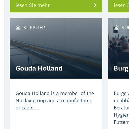
lesen Sie mehr
lesen 
SUPPLIER
SU
Gouda Holland
Burg
Gouda Holland is a member of the
Burggr
Niedax group and a manufacturer
unabh
of cable …
Beratu
Hygien
Futter