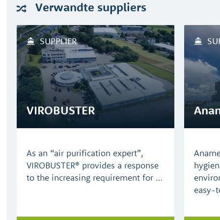
Verwandte
suppliers
SUPPLIER
SU
VIROBUSTER
Anam
As an “air purification expert”,
Anamet
VIROBUSTER® provides a response
hygien
to the increasing requirement for …
enviro
easy-t