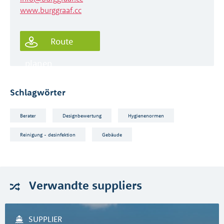
www.burggraaf.cc
Route
planen
Schlagwörter
Berater
Designbewertung
Hygienenormen
Reinigung - desinfektion
Gebäude
Verwandte
suppliers
SUPPLIER