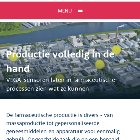
MENU
Productie volledig in de
hand
VEGA-sensoren laten in farmaceutische
processen zien wat ze kunnen
De farmaceutische productie is divers - van
massaproductie tot gepersonaliseerde
geneesmiddelen en apparatuur voor eenmalig
gebruik. Ongeacht de taak die op een bepaald