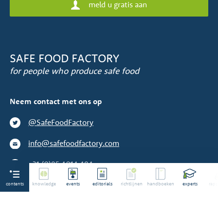
meld u gratis aan
SAFE FOOD FACTORY
for people who produce safe food
Neem contact met ons op
@SafeFoodFactory
info@safefoodfactory.com
+31 (0)85 4014 484
contents
We zijn geen toeleverancier
knowledge
events
editorials
richtlijnen
handboeken
experts
rapp
©2014-2026 Alle rechten voorbehouden. Safe Food