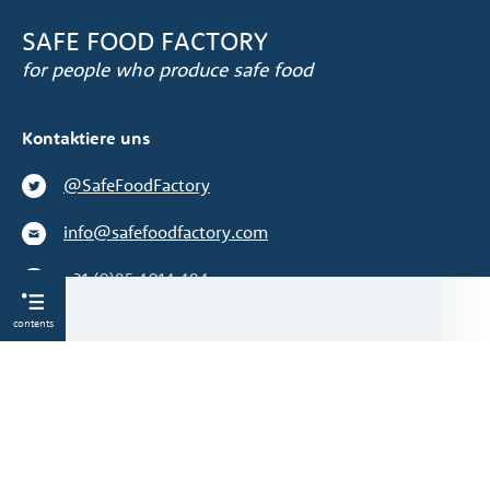
SAFE FOOD FACTORY
for people who produce safe food
Kontaktiere uns
@SafeFoodFactory
info@safefoodfactory.com
+31 (0)85 4014 484
contents
Wir sind kein Lieferant
©2014-2026 Alle Rechte vorbehalten. Safe Food Factory®
ist ein eingetragenes Warenzeichen.
Lesen Sie unsere
Datenschutz
und
Nutzungsbedingungen