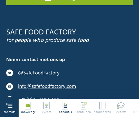
SAFE FOOD FACTORY
for people who produce safe food
Neem contact met ons op
@SafeFoodFactory
info@safefoodfactory.com
+31 (0)85 4014 484
contents
We zijn geen toeleverancier
knowledge
events
editorials
richtlijnen
handboeken
experts
rapp
©2014-2026 Alle rechten voorbehouden. Safe Food