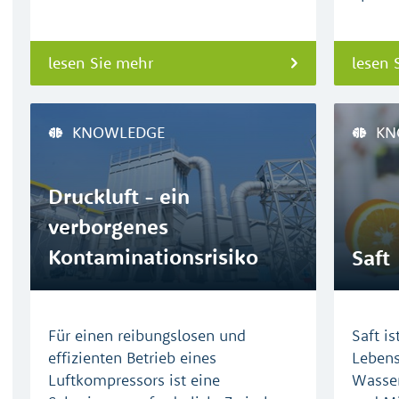
lesen Sie mehr
lesen 
KNOWLEDGE
KN
Druckluft - ein
verborgenes
Kontaminationsrisiko
Saft
(EN)
Für einen reibungslosen und
Saft i
effizienten Betrieb eines
Lebens
Luftkompressors ist eine
Wasser