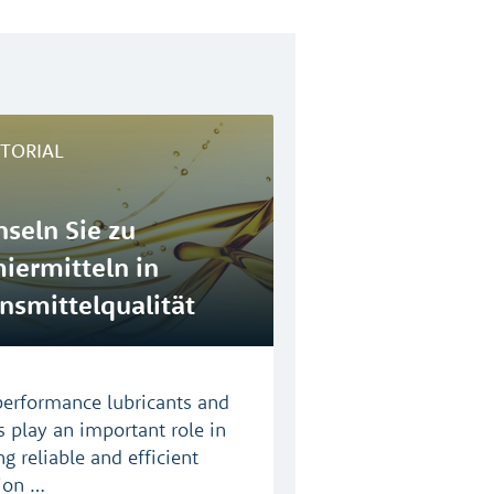
ITORIAL
seln Sie zu
iermitteln in
nsmittelqualität
erformance lubricants and
s play an important role in
g reliable and efficient
ion …