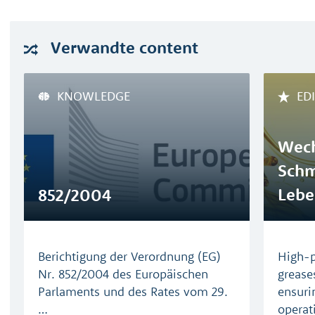
Verwandte
content
KNOWLEDGE
ED
Wech
Schm
Lebe
852/2004
(EN)
Berichtigung der Verordnung (EG)
High-p
Nr. 852/2004 des Europäischen
grease
Parlaments und des Rates vom 29.
ensurin
…
operat