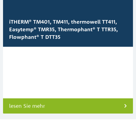
iTHERM® TM401, TM411, thermowell TT411,
Easytemp® TMR35, Thermophant® T TTR35,
Flowphant® T DTT35
lesen Sie mehr