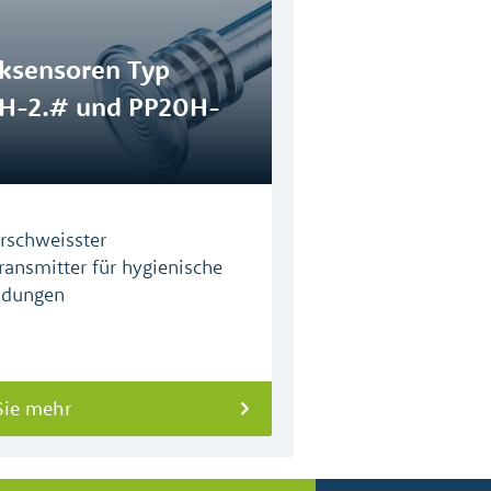
ksensoren Typ
H-2.# und PP20H-
erschweisster
ransmitter für hygienische
dungen
Sie mehr