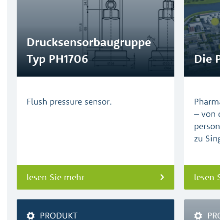
Drucksensorbaugruppe
Typ PH1706
Die 
Flush pressure sensor.
Pharma
– von 
person
zu Sin
lesen Sie mehr
lesen 
PRODUKT
PR