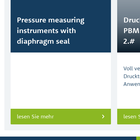
Pressure measuring
Druc
instruments with
PBM
diaphragm seal
2.#
Voll v
Druckt
Anwen
lesen Sie mehr
lesen 